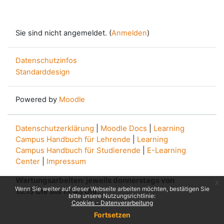
Sie sind nicht angemeldet. (
Anmelden
)
Datenschutzinfos
Standarddesign
Powered by
Moodle
Datenschutzerklärung
|
Moodle Docs
|
Learning
Campus Handbuch für Lehrende
|
Learning
Campus Handbuch für Studierende
|
E-Learning
Center
|
Impressum
Wartungsarbeiten: jeweils donnerstags von
x
Wenn Sie weiter auf dieser Webseite arbeiten möchten, bestätigen Sie
13.15 Uhr bis 13.45 Uhr.
bitte unsere Nutzungsrichtlinie:
Cookies - Datenverarbeitung
Fortsetzen