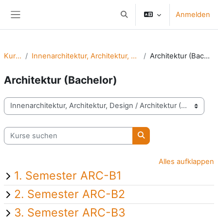
Zum Hauptinhalt
Anmelden
Sucheingabe umschalten
Website-Übersicht
Kurse
Innenarchitektur, Architektur, Design
Architektur (Bachelor)
Architektur (Bachelor)
Kursbereiche
Kurse suchen
Kurse suchen
Alles aufklappen
1. Semester ARC-B1
2. Semester ARC-B2
3. Semester ARC-B3