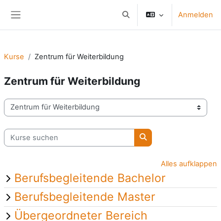
Zum Hauptinhalt
Anmelden
Sucheingabe umschalten
Website-Übersicht
Kurse
Zentrum für Weiterbildung
Zentrum für Weiterbildung
Kursbereiche
Kurse suchen
Kurse suchen
Alles aufklappen
Berufsbegleitende Bachelor
Berufsbegleitende Master
Übergeordneter Bereich