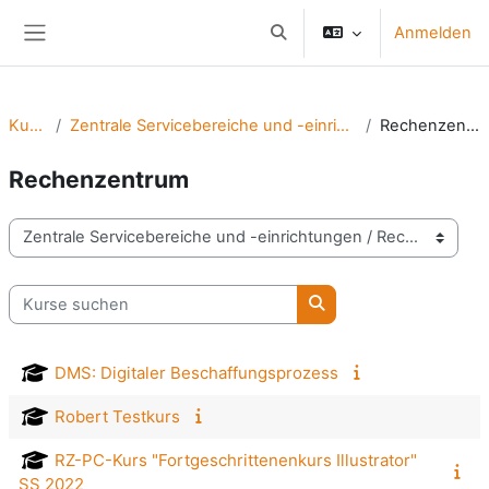
Zum Hauptinhalt
Anmelden
Sucheingabe umschalten
Website-Übersicht
Kurse
Zentrale Servicebereiche und -einrichtungen
Rechenzentrum
Rechenzentrum
Kursbereiche
Kurse suchen
Kurse suchen
DMS: Digitaler Beschaffungsprozess
Robert Testkurs
RZ-PC-Kurs "Fortgeschrittenenkurs Illustrator"
SS 2022