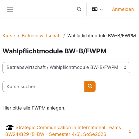
Zum Hauptinhalt
Anmelden
Sucheingabe umschalten
Website-Übersicht
Kurse
Betriebswirtschaft
Wahlpflichtmodule BW-B/FWPM
Wahlpflichtmodule BW-B/FWPM
Kursbereiche
Kurse suchen
Kurse suchen
Hier bitte alle FWPM anlegen.
Strategic Communication in International Teams
BW24/B29 (B-BW - Semester 4/6), SoSe2026