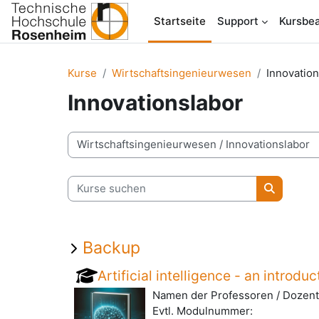
Zum Hauptinhalt
Startseite
Support
Kursbea
Kurse
Wirtschaftsingenieurwesen
Innovation
Innovationslabor
Kursbereiche
Kurse suchen
Kurse su
Backup
Artificial intelligence - an introdu
Namen der Professoren / Dozent
Evtl. Modulnummer: