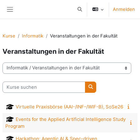
Zum Hauptinhalt
Anmelden
Sucheingabe umschalten
Website-Übersicht
Kurse
Informatik
Veranstaltungen in der Fakultät
Veranstaltungen in der Fakultät
Kursbereiche
Kurse suchen
Kurse suchen
Virtuelle Praxisbörse (AAI-/INF-/WIF-B), SoSe26
Events for the Applied Artificial Intelligence Study
Program
Hackathon: Agentic AI & Spec-driven