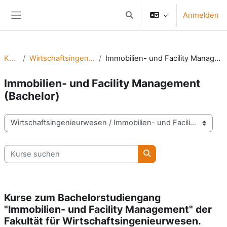
Zum Hauptinhalt
Anmelden
Sucheingabe umschalten
Website-Übersicht
Kurse
Wirtschaftsingenieurwesen
Immobilien- und Facility Management (Bachelor)
Immobilien- und Facility Management
(Bachelor)
Kursbereiche
Kurse suchen
Kurse suchen
Kurse zum Bachelorstudiengang
"Immobilien- und Facility Management" der
Fakultät für Wirtschaftsingenieurwesen.