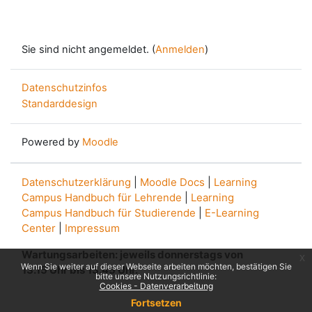
Sie sind nicht angemeldet. (
Anmelden
)
Datenschutzinfos
Standarddesign
Powered by
Moodle
Datenschutzerklärung
|
Moodle Docs
|
Learning
Campus Handbuch für Lehrende
|
Learning
Campus Handbuch für Studierende
|
E-Learning
Center
|
Impressum
Wartungsarbeiten: jeweils donnerstags von
x
Wenn Sie weiter auf dieser Webseite arbeiten möchten, bestätigen Sie
13.15 Uhr bis 13.45 Uhr.
bitte unsere Nutzungsrichtlinie:
Cookies - Datenverarbeitung
Fortsetzen