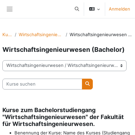
Zum Hauptinhalt
Anmelden
Sucheingabe umschalten
Website-Übersicht
Kurse
Wirtschaftsingenieurwesen
Wirtschaftsingenieurwesen (Bachelor)
Wirtschaftsingenieurwesen (Bachelor)
Kursbereiche
Kurse suchen
Kurse suchen
Kurse zum Bachelorstudiengang
"Wirtschaftsingenieurwesen" der Fakultät
für Wirtschaftsingenieurwesen.
Benennung der Kurse: Name des Kurses (Studiengang