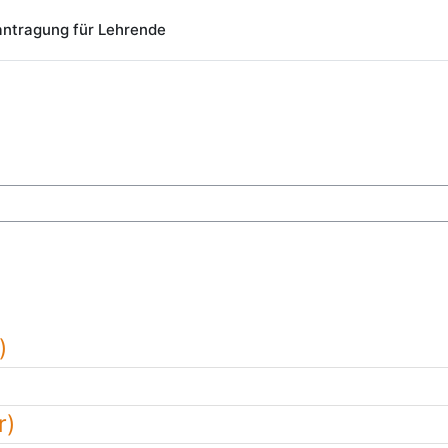
ntragung für Lehrende
chen
)
r)