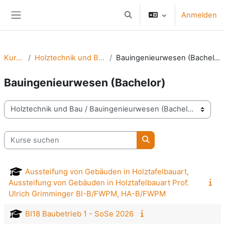
Zum Hauptinhalt
Anmelden
Sucheingabe umschalten
Website-Übersicht
Kurse
Holztechnik und Bau
Bauingenieurwesen (Bachelor)
Bauingenieurwesen (Bachelor)
Kursbereiche
Kurse suchen
Kurse suchen
Aussteifung von Gebäuden in Holztafelbauart,
Aussteifung von Gebäuden in Holztafelbauart Prof.
Ulrich Grimminger BI-B/FWPM, HA-B/FWPM
BI18 Baubetrieb 1 - SoSe 2026