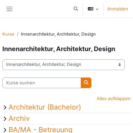
Zum Hauptinhalt
Anmelden
Sucheingabe umschalten
Website-Übersicht
Kurse
Innenarchitektur, Architektur, Design
Innenarchitektur, Architektur, Design
Kursbereiche
Kurse suchen
Kurse suchen
Alles aufklappen
Architektur (Bachelor)
Archiv
BA/MA - Betreuung