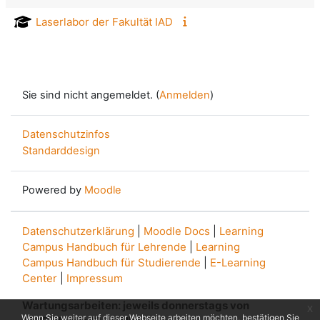
Laserlabor der Fakultät IAD
Sie sind nicht angemeldet. (
Anmelden
)
Datenschutzinfos
Standarddesign
Powered by
Moodle
Datenschutzerklärung
|
Moodle Docs
|
Learning
Campus Handbuch für Lehrende
|
Learning
Campus Handbuch für Studierende
|
E-Learning
Center
|
Impressum
Wartungsarbeiten: jeweils donnerstags von
x
Wenn Sie weiter auf dieser Webseite arbeiten möchten, bestätigen Sie